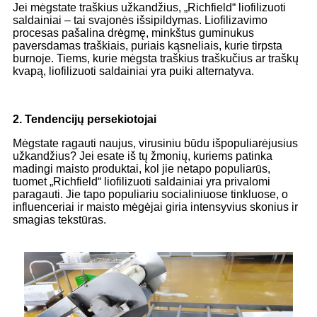
Jei mėgstate traškius užkandžius, „Richfield“ liofilizuoti
saldainiai – tai svajonės išsipildymas. Liofilizavimo
procesas pašalina drėgmę, minkštus guminukus
paversdamas traškiais, puriais kąsneliais, kurie tirpsta
burnoje. Tiems, kurie mėgsta traškius traškučius ar traškų
kvapą, liofilizuoti saldainiai yra puiki alternatyva.
2. Tendencijų persekiotojai
Mėgstate ragauti naujus, virusiniu būdu išpopuliarėjusius
užkandžius? Jei esate iš tų žmonių, kuriems patinka
madingi maisto produktai, kol jie netapo populiarūs,
tuomet „Richfield“ liofilizuoti saldainiai yra privalomi
paragauti. Jie tapo populiariu socialiniuose tinkluose, o
influenceriai ir maisto mėgėjai giria intensyvius skonius ir
smagias tekstūras.