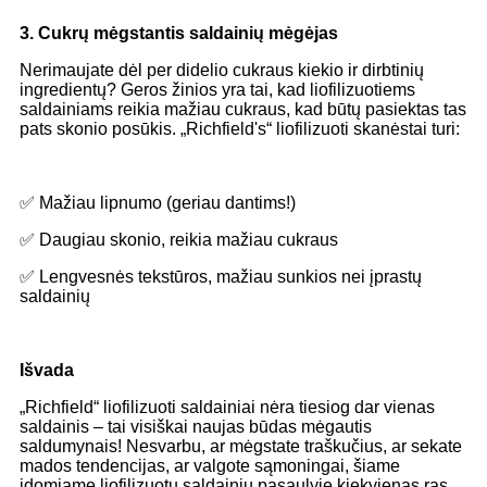
3. Cukrų mėgstantis saldainių mėgėjas
Nerimaujate dėl per didelio cukraus kiekio ir dirbtinių
ingredientų? Geros žinios yra tai, kad liofilizuotiems
saldainiams reikia mažiau cukraus, kad būtų pasiektas tas
pats skonio posūkis. „Richfield's“ liofilizuoti skanėstai turi:
✅ Mažiau lipnumo (geriau dantims!)
✅ Daugiau skonio, reikia mažiau cukraus
✅ Lengvesnės tekstūros, mažiau sunkios nei įprastų
saldainių
Išvada
„Richfield“ liofilizuoti saldainiai nėra tiesiog dar vienas
saldainis – tai visiškai naujas būdas mėgautis
saldumynais! Nesvarbu, ar mėgstate traškučius, ar sekate
mados tendencijas, ar valgote sąmoningai, šiame
įdomiame liofilizuotų saldainių pasaulyje kiekvienas ras