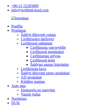
+86-21-52285809
info@richfield-food.com
Pradžia
Produktai
Šaldyti džiovinti vaisiai
Liofilizuotos daržovės
Liofilizuoti saldainiai
Liofilizuota vaivorykštė
Liofilizuoti guminukai
Liofilizuotas zefyras
Liofilizuoti ledai
Šaldytas sausas šokoladas
Liofilizuota kava
Šaldyti džiovinti pieno produktai
AD produktai
Kūdikių maistas
Apie mus
Ekskursija po gamyklą
Vaizdo įrašas
Naujienos
DUK