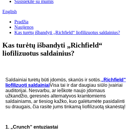
Susisiekite su mumis
English
Pradžia
Naujienos
Kas turėtų išbandyti „Richfield“ liofilizuotus saldainius?
Kas turėtų išbandyti „Richfield“
liofilizuotus saldainius?
Saldainiai turėtų būti įdomūs, skanūs ir sotūs.
„Richfield“
liofilizuoti saldainiai
Visa tai ir dar daugiau siūlo įvairiai
auditorijai. Nesvarbu, ar ieškote naujo įdomaus
užkandžio, geresnės alternatyvos kramtomiems
saldainiams, ar tiesiog kažko, kuo galėtumėte pasidalinti
su draugais, čia rasite jums tinkamą liofilizuotą skanėstą!
1. „Crunch“ entuziastai