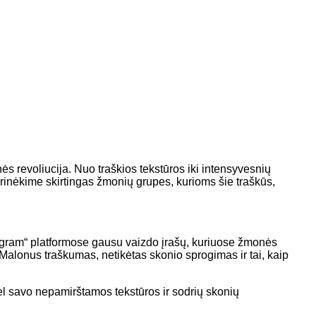
ės revoliucija. Nuo traškios tekstūros iki intensyvesnių
grinėkime skirtingas žmonių grupes, kurioms šie traškūs,
Instagram“ platformose gausu vaizdo įrašų, kuriuose žmonės
 Malonus traškumas, netikėtas skonio sprogimas ir tai, kaip
Dėl savo nepamirštamos tekstūros ir sodrių skonių