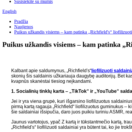
Susisiekite su mumis
English
Pradžia
Naujienos
Puikus užkandis visiems – kam patinka „Richfield's“ liofilizuoti
Puikus užkandis visiems – kam patinka „Rich
Kalbant apie saldumynus, „Richfield's“
liofilizuoti saldaini
skonių šis saldainis užkariauja daugybę auditorijų. Bet ka
kvapnūs skanėstai tiesiog neįkandami.
1. Socialinių tinklų karta – „TikTok“ ir „YouTube“ sald
Jei ir yra viena grupė, kuri išgarsino liofilizuotus saldai
pirmą kartą ragauja „Richfield“ liofilizuotus guminukus – 
šie saldainiai išsipučia, daro juos puikiu turiniu ASMR, re
Jaunus vartotojus, ypač Z kartą ir tūkstantmečio kartą, tra
„Richfield's“ liofilizuoti saldainiai yra būtent tai, ko jie t