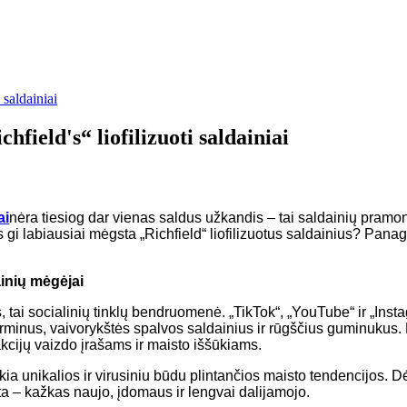
 saldainiai
field's“ liofilizuoti saldainiai
ai
nėra tiesiog dar vienas saldus užkandis – tai saldainių pramon
s gi labiausiai mėgsta „Richfield“ liofilizuotus saldainius? Pana
ainių mėgėjai
nius, tai socialinių tinklų bendruomenė. „TikTok“, „YouTube“ ir „
kirminus, vaivorykštės spalvos saldainius ir rūgščius guminukus.
akcijų vaizdo įrašams ir maisto iššūkiams.
ukia unikalios ir virusiniu būdu plintančios maisto tendencijos. 
rokšta – kažkas naujo, įdomaus ir lengvai dalijamojo.