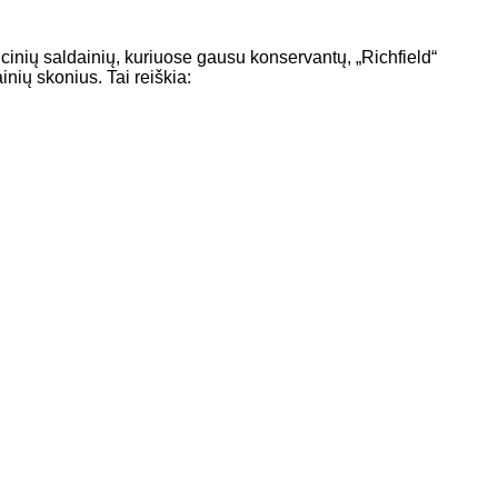
icinių saldainių, kuriuose gausu konservantų, „Richfield“
inių skonius. Tai reiškia:
ys palepinti savo vaikus be įprastos lipnios netvarkos, taip