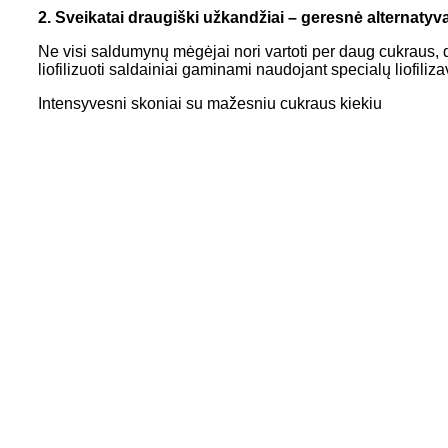
2. Sveikatai draugiški užkandžiai – geresnė alternatyv
Ne visi saldumynų mėgėjai nori vartoti per daug cukraus, d
liofilizuoti saldainiai gaminami naudojant specialų liofili
Intensyvesni skoniai su mažesniu cukraus kiekiu
Ant dantų nepalieka lipnių likučių (kas yra geriau dantų sv
Lengvesnės, traškesnės tekstūros, kuri nejaučia sunkumo
Tiems, kurie ieško švaresnių ir malonesnių saldumynų, šaldy
pat renkasi „Richfield“ produktus, o ne tradicinius guminu