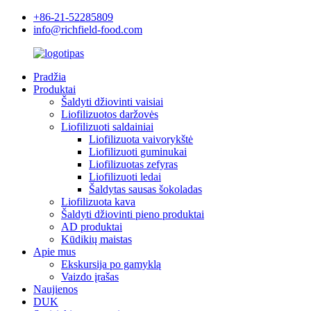
+86-21-52285809
info@richfield-food.com
Pradžia
Produktai
Šaldyti džiovinti vaisiai
Liofilizuotos daržovės
Liofilizuoti saldainiai
Liofilizuota vaivorykštė
Liofilizuoti guminukai
Liofilizuotas zefyras
Liofilizuoti ledai
Šaldytas sausas šokoladas
Liofilizuota kava
Šaldyti džiovinti pieno produktai
AD produktai
Kūdikių maistas
Apie mus
Ekskursija po gamyklą
Vaizdo įrašas
Naujienos
DUK