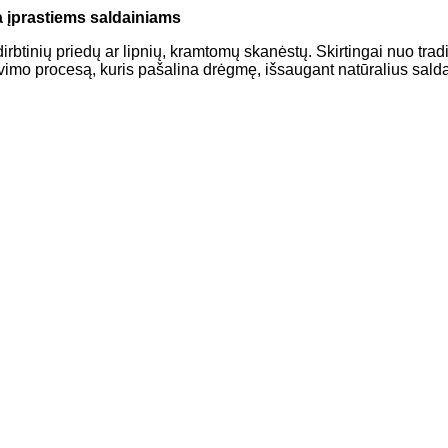
a įprastiems saldainiams
irbtinių priedų ar lipnių, kramtomų skanėstų. Skirtingai nuo trad
zavimo procesą, kuris pašalina drėgmę, išsaugant natūralius salda
eikatai)
ti džiovinti saldainiai yra protingas pasirinkimas. Tėvai, norint
kus.