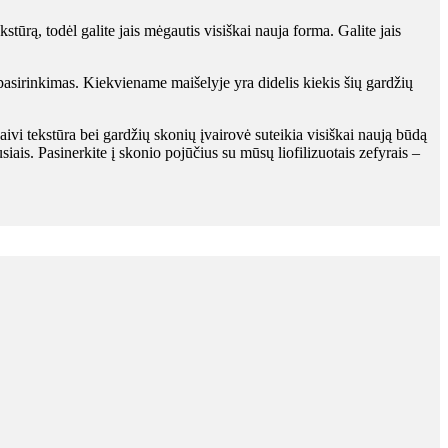
stūrą, todėl galite jais mėgautis visiškai nauja forma. Galite jais
asirinkimas. Kiekviename maišelyje yra didelis kiekis šių gardžių
gaivi tekstūra bei gardžių skonių įvairovė suteikia visiškai naują būdą
usiais. Pasinerkite į skonio pojūčius su mūsų liofilizuotais zefyrais –