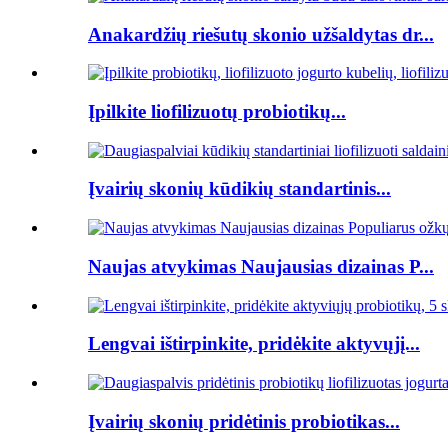
Anakardžių riešutų skonio užšaldytas dr...
Įpilkite liofilizuotų probiotikų...
Įvairių skonių kūdikių standartinis...
Naujas atvykimas Naujausias dizainas P...
Lengvai ištirpinkite, pridėkite aktyvųjį...
Įvairių skonių pridėtinis probiotikas...