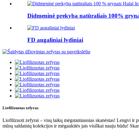
Didmeninė prekyba natūraliais 100% grynai
FD augaliniai lydiniai
Liofilizuotas zefyras
Liofilizuoti zefyrai – visų laikų mėgstamiausias skanėstas! Lengvi ir pur
mūsų saldainių kolekcijos ir mėgaukitės jais visiškai nauju būdu! Ska