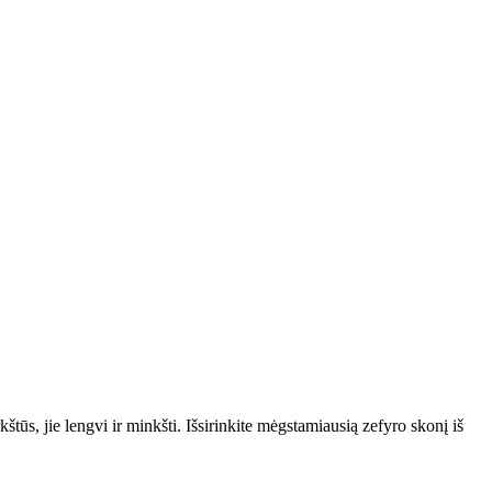
kštūs, jie lengvi ir minkšti. Išsirinkite mėgstamiausią zefyro skonį iš