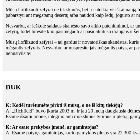
Mūsų liofilizuoti zefyrai ne tik skanūs, bet ir suteikia visiškai naują
pabarstyti ant mėgstamų desertų arba naudoti kaip ledų, jogurto ar n
Nesvarbu, ar ieškote saldaus skanėsto savo alkio patenkinimui, ar u
zefyrų, todėl turėsite kuo pasimėgauti ar pasidalinti su draugais ir še
Mūsų liofilizuoti zefyrai – tai gardus ir novatoriškas skanėstas, kuri
mėgautis zefyrais. Nesvarbu, ar nuspręsite jais mėgautis patys, ar pasid
nenusivilsite!
DUK
K: Kodėl turėtumėte pirkti iš mūsų, o ne iš kitų tiekėjų?
A: „Richfield“ buvo įkurta 2003 m. ir jau 20 metų daugiausia dėmesio
Esame išsami įmonė, integruojanti mokslinius tyrimus ir plėtrą, gam
K: Ar esate prekybos įmonė, ar gamintojas?
A: Esame patyręs gamintojas, kurio gamyklos plotas yra 22 300 kvad