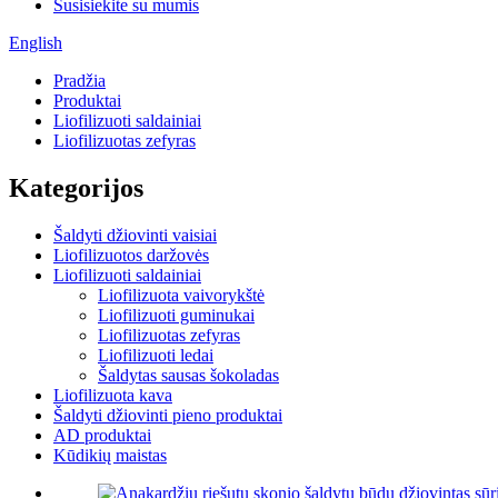
Susisiekite su mumis
English
Pradžia
Produktai
Liofilizuoti saldainiai
Liofilizuotas zefyras
Kategorijos
Šaldyti džiovinti vaisiai
Liofilizuotos daržovės
Liofilizuoti saldainiai
Liofilizuota vaivorykštė
Liofilizuoti guminukai
Liofilizuotas zefyras
Liofilizuoti ledai
Šaldytas sausas šokoladas
Liofilizuota kava
Šaldyti džiovinti pieno produktai
AD produktai
Kūdikių maistas