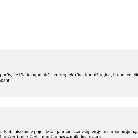
urūs, jie išlaiko tą minkštą zefyrų tekstūrą, kuri džiugina, ir nors yra ši
 Skanu.
kartą atsikandę pajusite šių gardžių skanėstų lengvumą ir sultingumą. Jų 
ėl jų skonis paryškėja, o traškumas – unikalus ir sotus.