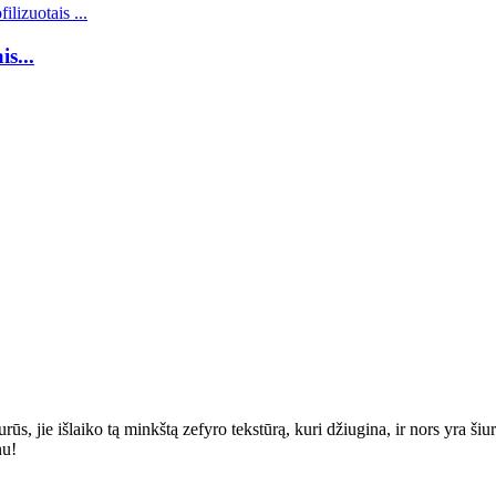
s...
ūs, jie išlaiko tą minkštą zefyro tekstūrą, kuri džiugina, ir nors yra šiur
nu!