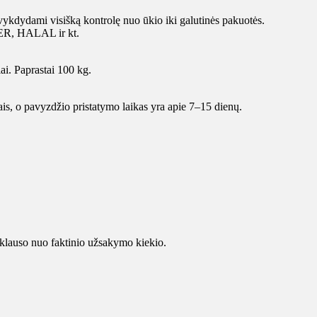
vykdydami visišką kontrolę nuo ūkio iki galutinės pakuotės.
HER, HALAL ir kt.
i. Paprastai 100 kg.
ais, o pavyzdžio pristatymo laikas yra apie 7–15 dienų.
auso nuo faktinio užsakymo kiekio.