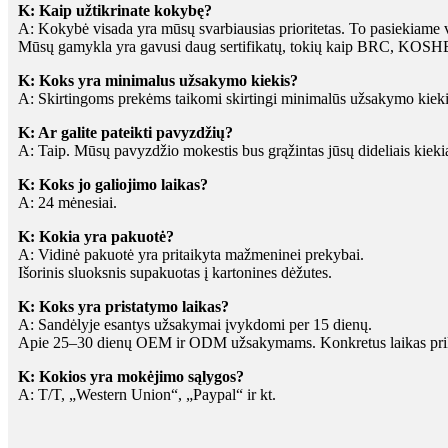
K: Kaip užtikrinate kokybę?
A: Kokybė visada yra mūsų svarbiausias prioritetas. To pasiekiame 
Mūsų gamykla yra gavusi daug sertifikatų, tokių kaip BRC, KOS
K: Koks yra minimalus užsakymo kiekis?
A: Skirtingoms prekėms taikomi skirtingi minimalūs užsakymo kiekia
K: Ar galite pateikti pavyzdžių?
A: Taip. Mūsų pavyzdžio mokestis bus grąžintas jūsų dideliais kieki
K: Koks jo galiojimo laikas?
A: 24 mėnesiai.
K: Kokia yra pakuotė?
A: Vidinė pakuotė yra pritaikyta mažmeninei prekybai.
Išorinis sluoksnis supakuotas į kartonines dėžutes.
K: Koks yra pristatymo laikas?
A: Sandėlyje esantys užsakymai įvykdomi per 15 dienų.
Apie 25–30 dienų OEM ir ODM užsakymams. Konkretus laikas prikl
K: Kokios yra mokėjimo sąlygos?
A: T/T, „Western Union“, „Paypal“ ir kt.