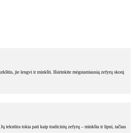
urkštūs, jie lengvi ir minkšti. Išsirinkite mėgstamiausią zefyrų skonį
tekstūra tokia pati kaip tradicinių zefyrų – minkšta ir lipni, tačiau