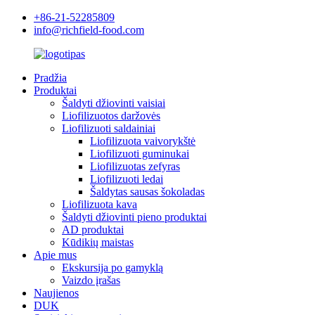
+86-21-52285809
info@richfield-food.com
Pradžia
Produktai
Šaldyti džiovinti vaisiai
Liofilizuotos daržovės
Liofilizuoti saldainiai
Liofilizuota vaivorykštė
Liofilizuoti guminukai
Liofilizuotas zefyras
Liofilizuoti ledai
Šaldytas sausas šokoladas
Liofilizuota kava
Šaldyti džiovinti pieno produktai
AD produktai
Kūdikių maistas
Apie mus
Ekskursija po gamyklą
Vaizdo įrašas
Naujienos
DUK