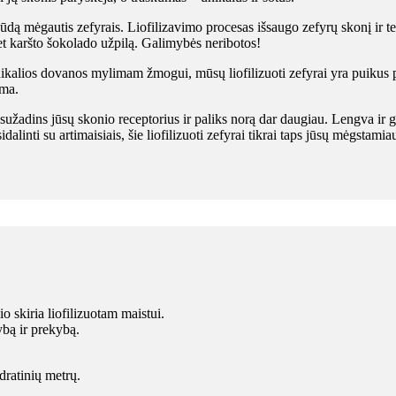
 būdą mėgautis zefyrais. Liofilizavimo procesas išsaugo zefyrų skonį ir tek
et karšto šokolado užpilą. Galimybės neribotos!
nikalios dovanos mylimam žmogui, mūsų liofilizuoti zefyrai yra puikus p
ima.
s sužadins jūsų skonio receptorius ir paliks norą dar daugiau. Lengva ir 
alinti su artimaisiais, šie liofilizuoti zefyrai tikrai taps jūsų mėgstamia
 skiria liofilizuotam maistui.
ybą ir prekybą.
ratinių metrų.