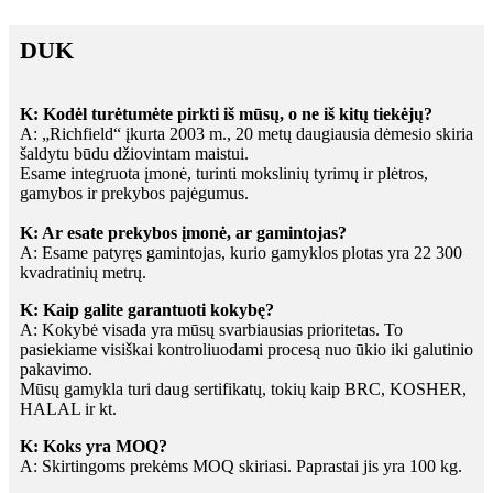
DUK
K: Kodėl turėtumėte pirkti iš mūsų, o ne iš kitų tiekėjų?
A: „Richfield“ įkurta 2003 m., 20 metų daugiausia dėmesio skiria
šaldytu būdu džiovintam maistui.
Esame integruota įmonė, turinti mokslinių tyrimų ir plėtros,
gamybos ir prekybos pajėgumus.
K: Ar esate prekybos įmonė, ar gamintojas?
A: Esame patyręs gamintojas, kurio gamyklos plotas yra 22 300
kvadratinių metrų.
K: Kaip galite garantuoti kokybę?
A: Kokybė visada yra mūsų svarbiausias prioritetas. To
pasiekiame visiškai kontroliuodami procesą nuo ūkio iki galutinio
pakavimo.
Mūsų gamykla turi daug sertifikatų, tokių kaip BRC, KOSHER,
HALAL ir kt.
K: Koks yra MOQ?
A: Skirtingoms prekėms MOQ skiriasi. Paprastai jis yra 100 kg.