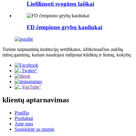
Liofilizuoti svogūnų laiškai
FD čempiono grybų kauliukai
Turime tarptautinių institucijų sertifikatus, užtikrinančius aukštą
mūsų gaminių, kuriais naudojasi milijonai kūdikių ir šeimų, kokybę.
klientų aptarnavimas
Pradžia
Produktai
Apie mus
Susisiekite su mumis