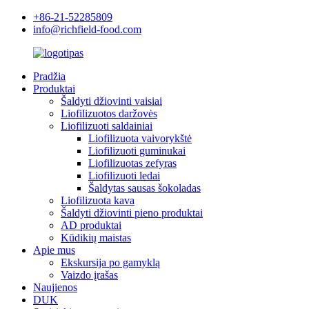
+86-21-52285809
info@richfield-food.com
Pradžia
Produktai
Šaldyti džiovinti vaisiai
Liofilizuotos daržovės
Liofilizuoti saldainiai
Liofilizuota vaivorykštė
Liofilizuoti guminukai
Liofilizuotas zefyras
Liofilizuoti ledai
Šaldytas sausas šokoladas
Liofilizuota kava
Šaldyti džiovinti pieno produktai
AD produktai
Kūdikių maistas
Apie mus
Ekskursija po gamyklą
Vaizdo įrašas
Naujienos
DUK