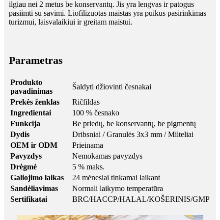
ilgiau nei 2 metus be konservantų. Jis yra lengvas ir patogus
pasiimti su savimi. Liofilizuotas maistas yra puikus pasirinkimas
turizmui, laisvalaikiui ir greitam maistui.
Parametras
Produkto
Šaldyti džiovinti česnakai
pavadinimas
Prekės ženklas
Ričfildas
Ingredientai
100 % česnako
Funkcija
Be priedų, be konservantų, be pigmentų
Dydis
Dribsniai / Granulės 3x3 mm / Milteliai
OEM ir ODM
Prieinama
Pavyzdys
Nemokamas pavyzdys
Drėgmė
5 % maks.
Galiojimo laikas
24 mėnesiai tinkamai laikant
Sandėliavimas
Normali laikymo temperatūra
Sertifikatai
BRC/HACCP/HALAL/KOŠERINIS/GMP