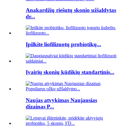
Anakardžių riešutų skonio užšaldytas
dr...
Įpilkite liofilizuotų probiotikų...
Įvairių skonių kūdikių standartinis...
Naujas atvykimas Naujausias
dizainas P...