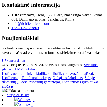
Kontaktinė informacija
1102 kambarys, Hengji 688 Plaza, Nandzingo Vakarų kelias
688, Dzingano rajonas, Šanchajus, Kinija
info@richfield-food.com
+86-21-52285809
Naujienlaiškiai
Jei turite klausimų apie mūsų produktus ar kainoraštį, palikite mums
savo el. pašto adresą ir mes su jumis susisieksime per 24 valandas.
Užklausa dabar
© Autorių teisės - 2019–2023: Visos teisės saugomos.
Svetainės
planas
-
AMP mobilusis
Liofilizuoti saldainiai
,
Liofilizuoti liofilizuoti svogūnų laiškai
,
Liofilizuotų „Rainburst“ tiekėjas
,
Dubajaus šokoladas
,
Šaltyje
džiovintų „Geek“ produktų gamintojas
,
Liofilizuotas guminukas
arbūzas
,
Siųsti el. laišką
WhatsApp
WhatsApp