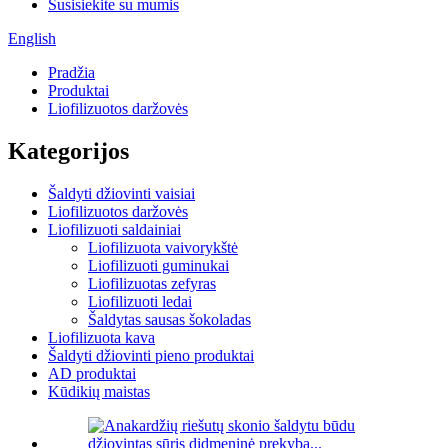
Susisiekite su mumis
English
Pradžia
Produktai
Liofilizuotos daržovės
Kategorijos
Šaldyti džiovinti vaisiai
Liofilizuotos daržovės
Liofilizuoti saldainiai
Liofilizuota vaivorykštė
Liofilizuoti guminukai
Liofilizuotas zefyras
Liofilizuoti ledai
Šaldytas sausas šokoladas
Liofilizuota kava
Šaldyti džiovinti pieno produktai
AD produktai
Kūdikių maistas