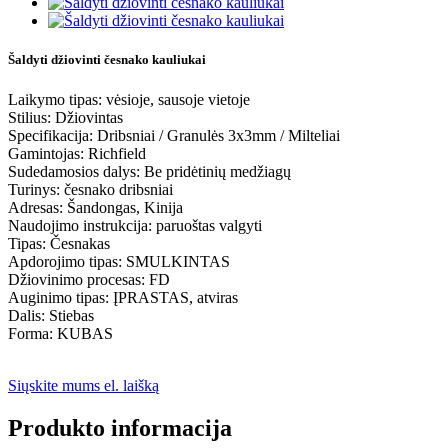
Šaldyti džiovinti česnako kauliukai
Laikymo tipas: vėsioje, sausoje vietoje
Stilius: Džiovintas
Specifikacija: Dribsniai / Granulės 3x3mm / Milteliai
Gamintojas: Richfield
Sudedamosios dalys: Be pridėtinių medžiagų
Turinys: česnako dribsniai
Adresas: Šandongas, Kinija
Naudojimo instrukcija: paruoštas valgyti
Tipas: Česnakas
Apdorojimo tipas: SMULKINTAS
Džiovinimo procesas: FD
Auginimo tipas: ĮPRASTAS, atviras
Dalis: Stiebas
Forma: KUBAS
Siųskite mums el. laišką
Produkto informacija