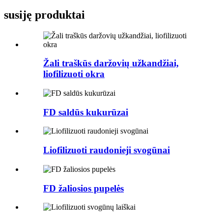
susiję produktai
Žali traškūs daržovių užkandžiai,
liofilizuoti okra
FD saldūs kukurūzai
Liofilizuoti raudonieji svogūnai
FD žaliosios pupelės