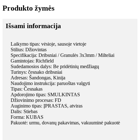
Produkto žymės
Išsami informacija
Laikymo tipas: vėsioje, sausoje vietoje
Stilius: Džiovintas
Specifikacija: Dribsniai / Granulės 3x3mm / Milteliai
Gamintojas: Richfield
Sudedamosios dalys: Be pridėtinių medžiagų
Turinys: česnako dribsniai
Adresas: Šandongas, Kinija
Naudojimo instrukcija: paruoštas valgyti
Tipas: Česnakas
Apdorojimo tipas: SMULKINTAS
Džiovinimo procesas: FD
Auginimo tipas: ĮPRASTAS, atviras
Dalis: Stiebas
Forma: KUBAS
Pakuotė: urmu, dovanų pakavimas, vakuuminė pakuotė