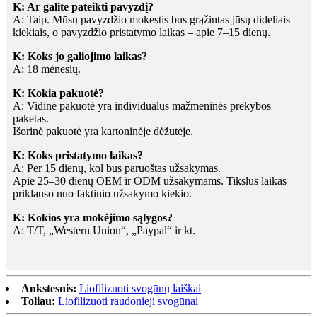
K: Ar galite pateikti pavyzdį?
A: Taip. Mūsų pavyzdžio mokestis bus grąžintas jūsų dideliais
kiekiais, o pavyzdžio pristatymo laikas – apie 7–15 dienų.
K: Koks jo galiojimo laikas?
A: 18 mėnesių.
K: Kokia pakuotė?
A: Vidinė pakuotė yra individualus mažmeninės prekybos
paketas.
Išorinė pakuotė yra kartoninėje dėžutėje.
K: Koks pristatymo laikas?
A: Per 15 dienų, kol bus paruoštas užsakymas.
Apie 25–30 dienų OEM ir ODM užsakymams. Tikslus laikas
priklauso nuo faktinio užsakymo kiekio.
K: Kokios yra mokėjimo sąlygos?
A: T/T, „Western Union“, „Paypal“ ir kt.
Ankstesnis:
Liofilizuoti svogūnų laiškai
Toliau:
Liofilizuoti raudonieji svogūnai