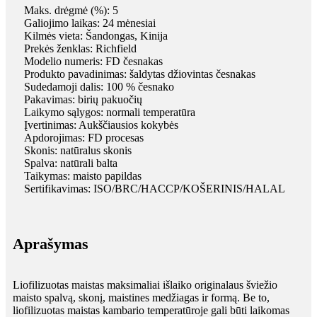
Maks. drėgmė (%): 5
Galiojimo laikas: 24 mėnesiai
Kilmės vieta: Šandongas, Kinija
Prekės ženklas: Richfield
Modelio numeris: FD česnakas
Produkto pavadinimas: šaldytas džiovintas česnakas
Sudedamoji dalis: 100 % česnako
Pakavimas: birių pakuočių
Laikymo sąlygos: normali temperatūra
Įvertinimas: Aukščiausios kokybės
Apdorojimas: FD procesas
Skonis: natūralus skonis
Spalva: natūrali balta
Taikymas: maisto papildas
Sertifikavimas: ISO/BRC/HACCP/KOŠERINIS/HALAL
Aprašymas
Liofilizuotas maistas maksimaliai išlaiko originalaus šviežio
maisto spalvą, skonį, maistines medžiagas ir formą. Be to,
liofilizuotas maistas kambario temperatūroje gali būti laikomas