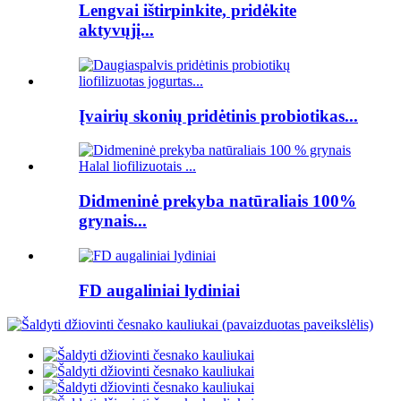
Lengvai ištirpinkite, pridėkite
aktyvųjį...
Įvairių skonių pridėtinis probiotikas...
Didmeninė prekyba natūraliais 100%
grynais...
FD augaliniai lydiniai