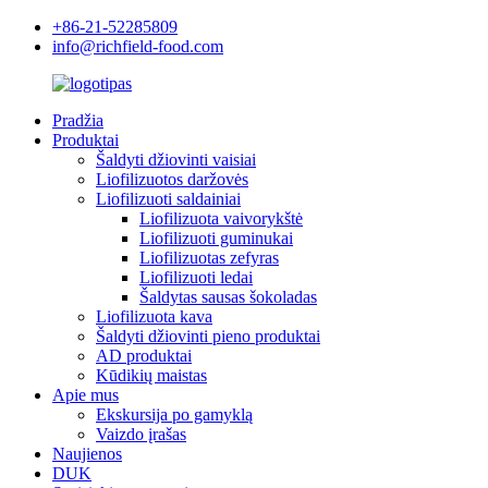
+86-21-52285809
info@richfield-food.com
Pradžia
Produktai
Šaldyti džiovinti vaisiai
Liofilizuotos daržovės
Liofilizuoti saldainiai
Liofilizuota vaivorykštė
Liofilizuoti guminukai
Liofilizuotas zefyras
Liofilizuoti ledai
Šaldytas sausas šokoladas
Liofilizuota kava
Šaldyti džiovinti pieno produktai
AD produktai
Kūdikių maistas
Apie mus
Ekskursija po gamyklą
Vaizdo įrašas
Naujienos
DUK