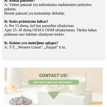
K: Kokia pakuotė?
A: Vidinė pakuotė yra individualus mažmeninės prekybos
paketas.
Išorinė pakuotė yra kartoninėje dėžutėje.
K: Koks pristatymo laikas?
A: Per 15 dienų, kol bus paruoštas užsakymas.
Apie 25–30 dienų OEM ir ODM užsakymams. Tikslus laikas
priklauso nuo faktinio užsakymo kiekio.
K: Kokios yra mokėjimo sąlygos?
A: T/T, „Western Union“, „Paypal“ ir kt.