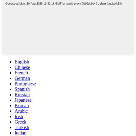
English
Chinese
French
German
Portuguese
Spanish
Russian
Japanese
Korean
Arabic
Irish
Greek
Turkish
Italian