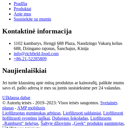
Pradžia
Produktai
Apie mus
Susisiekite su mumis
Kontaktinė informacija
1102 kambarys, Hengji 688 Plaza, Nandzingo Vakarų kelias
688, Dzingano rajonas, Šanchajus, Kinija
info@richfield-food.com
+86-21-52285809
Naujienlaiškiai
Jei turite klausimų apie mūsų produktus ar kainoraštį, palikite mums
savo el. pašto adresą ir mes su jumis susisieksime per 24 valandas.
Užklausa dabar
© Autorių teisės - 2019–2023: Visos teisės saugomos.
Svetainės
planas
-
AMP mobilusis
Liofilizuotas guminukas arbūzas
,
Liofilizuoti saldainiai
,
Liofilizuoti
liofilizuoti svogūnų laiškai
,
Dubajaus šokoladas
,
Liofilizuotų
„Rainburst“ tiekėjas
,
Šaltyje džiovintų „Geek“ produktų gamintojas
,