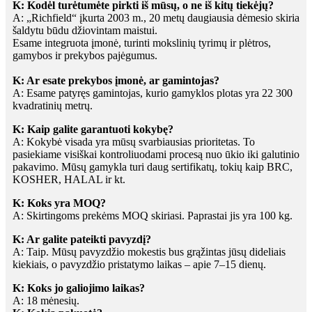
K: Kodėl turėtumėte pirkti iš mūsų, o ne iš kitų tiekėjų?
A: „Richfield“ įkurta 2003 m., 20 metų daugiausia dėmesio skiria
šaldytu būdu džiovintam maistui.
Esame integruota įmonė, turinti mokslinių tyrimų ir plėtros,
gamybos ir prekybos pajėgumus.
K: Ar esate prekybos įmonė, ar gamintojas?
A: Esame patyręs gamintojas, kurio gamyklos plotas yra 22 300
kvadratinių metrų.
K: Kaip galite garantuoti kokybę?
A: Kokybė visada yra mūsų svarbiausias prioritetas. To
pasiekiame visiškai kontroliuodami procesą nuo ūkio iki galutinio
pakavimo. Mūsų gamykla turi daug sertifikatų, tokių kaip BRC,
KOSHER, HALAL ir kt.
K: Koks yra MOQ?
A: Skirtingoms prekėms MOQ skiriasi. Paprastai jis yra 100 kg.
K: Ar galite pateikti pavyzdį?
A: Taip. Mūsų pavyzdžio mokestis bus grąžintas jūsų dideliais
kiekiais, o pavyzdžio pristatymo laikas – apie 7–15 dienų.
K: Koks jo galiojimo laikas?
A: 18 mėnesių.