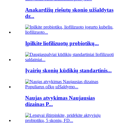
Anakardžių riešutų skonio užšaldytas
dr...
Įpilkite liofilizuotų probiotikų...
Įvairių skonių kūdikių standartinis...
Naujas atvykimas Naujausias
dizainas P...