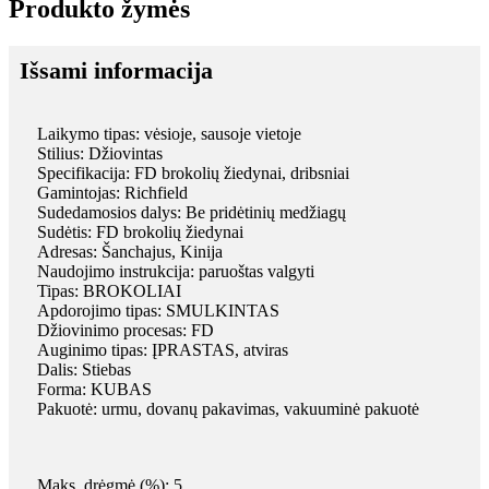
Produkto žymės
Išsami informacija
Laikymo tipas: vėsioje, sausoje vietoje
Stilius: Džiovintas
Specifikacija: FD brokolių žiedynai, dribsniai
Gamintojas: Richfield
Sudedamosios dalys: Be pridėtinių medžiagų
Sudėtis: FD brokolių žiedynai
Adresas: Šanchajus, Kinija
Naudojimo instrukcija: paruoštas valgyti
Tipas: BROKOLIAI
Apdorojimo tipas: SMULKINTAS
Džiovinimo procesas: FD
Auginimo tipas: ĮPRASTAS, atviras
Dalis: Stiebas
Forma: KUBAS
Pakuotė: urmu, dovanų pakavimas, vakuuminė pakuotė
Maks. drėgmė (%): 5