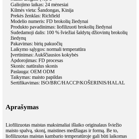
Galiojimo laikas: 24 mėnesiai
Kilmės vieta: Šandongas, Kinija
Prekės ženklas: Richfield
Modelio numeris: FD brokolių žiedynai
Produkto pavadinimas: liofilizuoti brokolių žiedynai
Sudedamoji dalis: 100 % šviežiai šaldytų džiovintų brokolių
žiedynų
Pakavimas: birių pakuočių
Laikymo sąlygos: normali temperatūra
Įvertinimas: Aukščiausios kokybės
Apdorojimas: FD procesas
Skonis: natūralus skonis
Paslauga: OEM ODM
Taikymas: maisto papildas
Sertifikavimas: ISO/BRC/HACCP/KOŠERINIS/HALAL
Aprašymas
Liofilizuotas maistas maksimaliai išlaiko originalaus šviežio
maisto spalvą, skonį, maistines medžiagas ir formą. Be to,
liofilizuotas maistas kambario temperatūroje gali būti laikomas