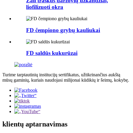
Žali traškūs daržovių užkandžiai,
liofilizuoti okra
FD čempiono grybų kauliukai
FD saldūs kukurūzai
Turime tarptautinių institucijų sertifikatus, užtikrinančius aukštą
mūsų gaminių, kuriais naudojasi milijonai kūdikių ir šeimų, kokybę.
klientų aptarnavimas