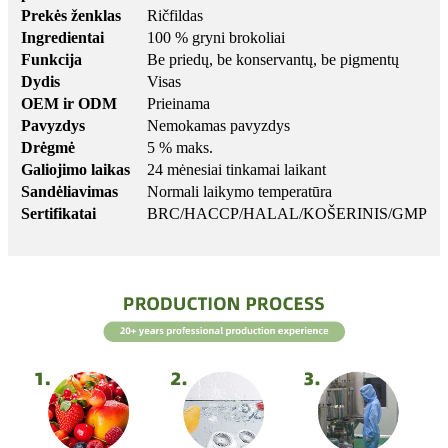
Prekės ženklas
Ričfildas
Ingredientai
100 % gryni brokoliai
Funkcija
Be priedų, be konservantų, be pigmentų
Dydis
Visas
OEM ir ODM
Prieinama
Pavyzdys
Nemokamas pavyzdys
Drėgmė
5 % maks.
Galiojimo laikas
24 mėnesiai tinkamai laikant
Sandėliavimas
Normali laikymo temperatūra
Sertifikatai
BRC/HACCP/HALAL/KOŠERINIS/GMP