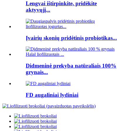
Lengvai ištirpinkite, pridėkite
aktyvųjį...
Įvairių skonių pridėtinis probiotikas...
Didmeninė prekyba natūraliais 100%
grynais...
FD augaliniai lydiniai