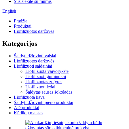
Susisiekite su mumis
English
Pradžia
Produktai
Liofilizuotos daržovės
Kategorijos
Šaldyti džiovinti vaisiai
Liofilizuotos daržovės
Liofilizuoti saldainiai
Liofilizuota vaivorykštė
Liofilizuoti guminukai
Liofilizuotas zefyras
Liofilizuoti ledai
Šaldytas sausas šokoladas
Liofilizuota kava
Šaldyti džiovinti pieno produktai
AD produktai
Kūdikių maistas