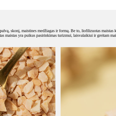
spalvą, skonį, maistines medžiagas ir formą. Be to, liofilizuotas maistas
tas maistas yra puikus pasirinkimas turizmui, laisvalaikiui ir greitam mai