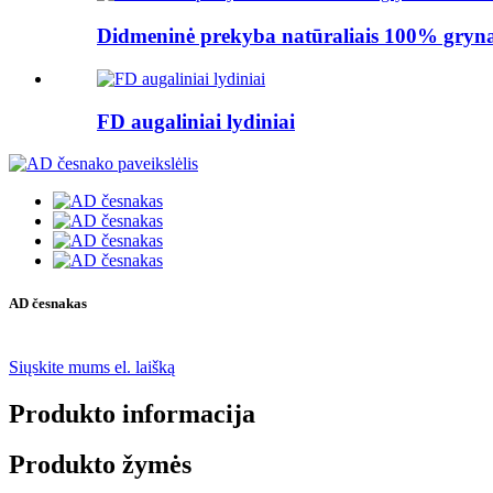
Didmeninė prekyba natūraliais 100% grynai
FD augaliniai lydiniai
AD česnakas
Siųskite mums el. laišką
Produkto informacija
Produkto žymės