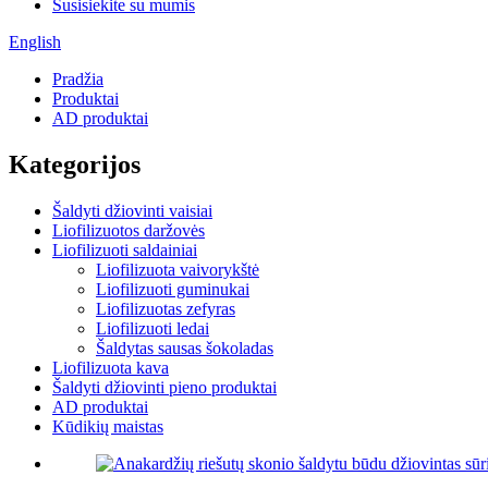
Susisiekite su mumis
English
Pradžia
Produktai
AD produktai
Kategorijos
Šaldyti džiovinti vaisiai
Liofilizuotos daržovės
Liofilizuoti saldainiai
Liofilizuota vaivorykštė
Liofilizuoti guminukai
Liofilizuotas zefyras
Liofilizuoti ledai
Šaldytas sausas šokoladas
Liofilizuota kava
Šaldyti džiovinti pieno produktai
AD produktai
Kūdikių maistas