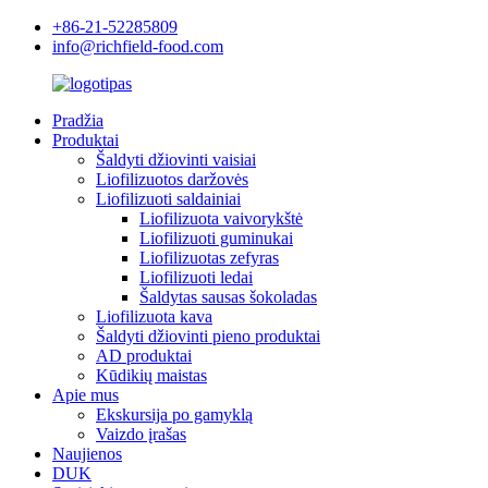
+86-21-52285809
info@richfield-food.com
Pradžia
Produktai
Šaldyti džiovinti vaisiai
Liofilizuotos daržovės
Liofilizuoti saldainiai
Liofilizuota vaivorykštė
Liofilizuoti guminukai
Liofilizuotas zefyras
Liofilizuoti ledai
Šaldytas sausas šokoladas
Liofilizuota kava
Šaldyti džiovinti pieno produktai
AD produktai
Kūdikių maistas
Apie mus
Ekskursija po gamyklą
Vaizdo įrašas
Naujienos
DUK