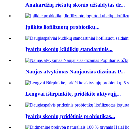
Anakardžių riešutų skonio užšaldytas dr...
Įpilkite liofilizuotų probiotikų...
Įvairių skonių kūdikių standartinis...
Naujas atvykimas Naujausias dizainas P...
Lengvai ištirpinkite, pridėkite aktyvųjį...
Įvairių skonių pridėtinis probiotikas...